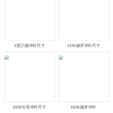
A型三级冲针尺寸
ADK抽牙冲针尺寸
HDB引导冲针尺寸
HDK抽牙冲针