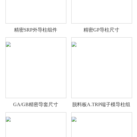
精密SRP外导柱组件
精密GP导柱尺寸
GA/GB精密导套尺寸
脱料板A.TRP端子模导柱组
件尺寸