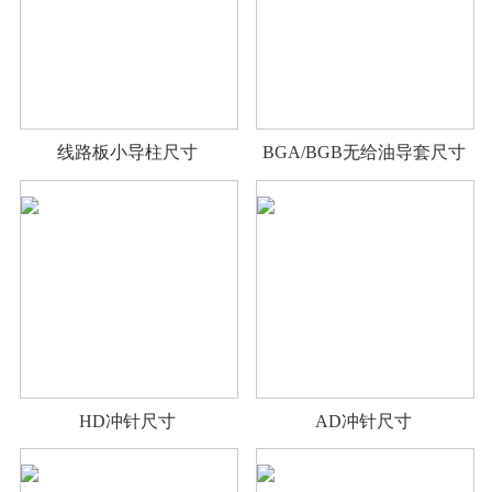
线路板小导柱尺寸
BGA/BGB无给油导套尺寸
HD冲针尺寸
AD冲针尺寸