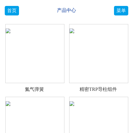
产品中心
首页
菜单
氮气弹簧
精密TRP导柱组件